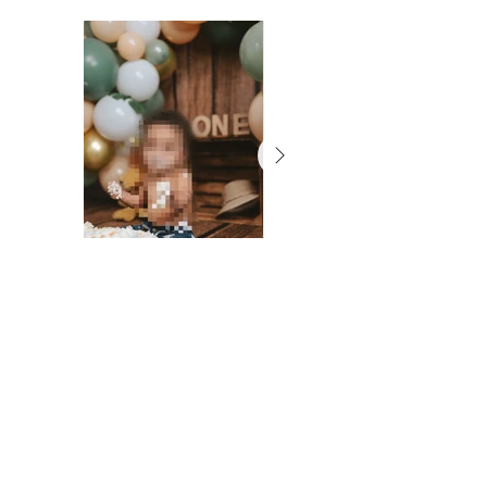
Vanessa Rittinghaus
vanessa.rittinghaus@outlook.de