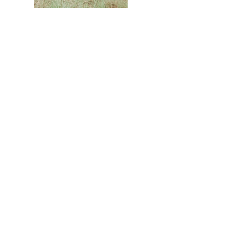
Vanessa Rittinghaus
vanessa.rittinghaus@outlook.de
015170408388